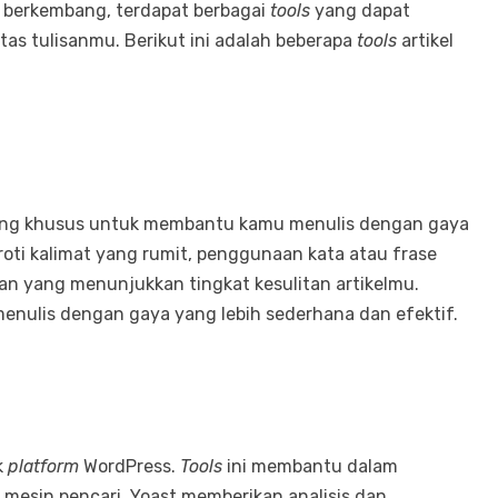
n berkembang, terdapat berbagai
tools
yang dapat
as tulisanmu. Berikut ini adalah beberapa
tools
artikel
cang khusus untuk membantu kamu menulis dengan gaya
oroti kalimat yang rumit, penggunaan kata atau frase
an yang menunjukkan tingkat kesulitan artikelmu.
ulis dengan gaya yang lebih sederhana dan efektif.
k
platform
WordPress.
Tools
ini membantu dalam
 mesin pencari. Yoast memberikan analisis dan