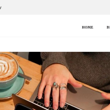
y
HOME
B