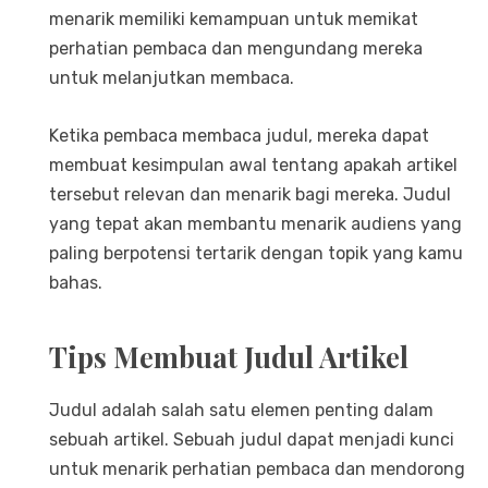
menarik memiliki kemampuan untuk memikat
perhatian pembaca dan mengundang mereka
untuk melanjutkan membaca.
Ketika pembaca membaca judul, mereka dapat
membuat kesimpulan awal tentang apakah artikel
tersebut relevan dan menarik bagi mereka. Judul
yang tepat akan membantu menarik audiens yang
paling berpotensi tertarik dengan topik yang kamu
bahas.
Tips Membuat Judul Artikel
Judul adalah salah satu elemen penting dalam
sebuah artikel. Sebuah judul dapat menjadi kunci
untuk menarik perhatian pembaca dan mendorong