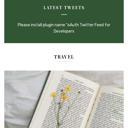
LATEST TWEETS
Please install plugin name "oAuth Twitter Feed for
Developers
TRAVEL