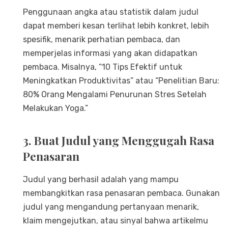
Penggunaan angka atau statistik dalam judul
dapat memberi kesan terlihat lebih konkret, lebih
spesifik, menarik perhatian pembaca, dan
memperjelas informasi yang akan didapatkan
pembaca. Misalnya, “10 Tips Efektif untuk
Meningkatkan Produktivitas” atau “Penelitian Baru:
80% Orang Mengalami Penurunan Stres Setelah
Melakukan Yoga.”
3. Buat Judul yang Menggugah Rasa
Penasaran
Judul yang berhasil adalah yang mampu
membangkitkan rasa penasaran pembaca. Gunakan
judul yang mengandung pertanyaan menarik,
klaim mengejutkan, atau sinyal bahwa artikelmu