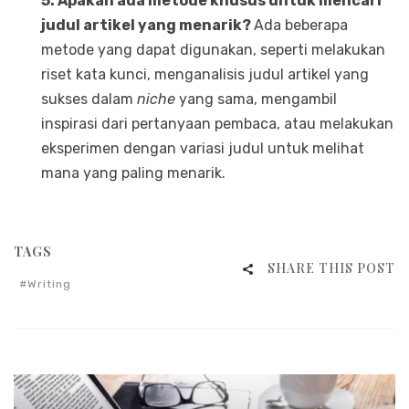
5. Apakah ada metode khusus untuk mencari
judul artikel yang menarik?
Ada beberapa
metode yang dapat digunakan, seperti melakukan
riset kata kunci, menganalisis judul artikel yang
sukses dalam
niche
yang sama, mengambil
inspirasi dari pertanyaan pembaca, atau melakukan
eksperimen dengan variasi judul untuk melihat
mana yang paling menarik.
TAGS
SHARE THIS POST
Writing