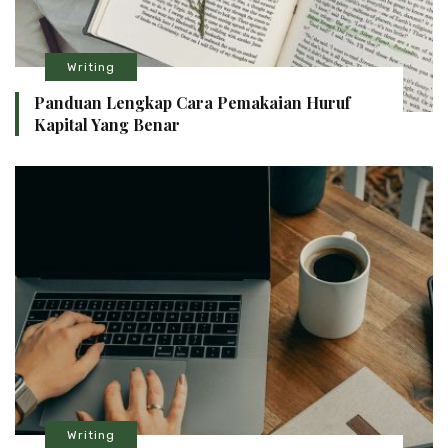
Writing
Panduan Lengkap Cara Pemakaian Huruf
Kapital Yang Benar
Writing