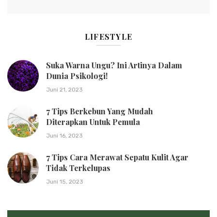
LIFESTYLE
Suka Warna Ungu? Ini Artinya Dalam
Dunia Psikologi!
Juni 21, 2023
7 Tips Berkebun Yang Mudah
Diterapkan Untuk Pemula
Juni 16, 2023
7 Tips Cara Merawat Sepatu Kulit Agar
Tidak Terkelupas
Juni 15, 2023