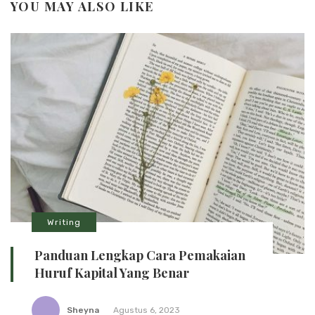
YOU MAY ALSO LIKE
Writing
Panduan Lengkap Cara Pemakaian
Huruf Kapital Yang Benar
Sheyna
Agustus 6, 2023